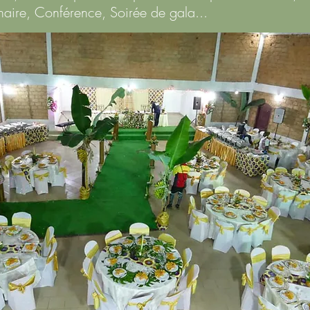
naire
, Conférence
, Soirée de gala...